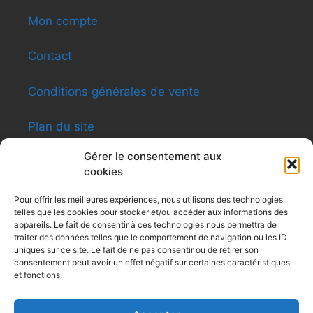
Mon compte
Contact
Conditions générales de vente
Plan du site
Gérer le consentement aux
cookies
INFORMATIONS
Pour offrir les meilleures expériences, nous utilisons des technologies
telles que les cookies pour stocker et/ou accéder aux informations des
Shen-ti Caldas Formation
appareils. Le fait de consentir à ces technologies nous permettra de
8, rue du Général Giraud – Apt12 – 31200
traiter des données telles que le comportement de navigation ou les ID
Toulouse
uniques sur ce site. Le fait de ne pas consentir ou de retirer son
consentement peut avoir un effet négatif sur certaines caractéristiques
Siret : 479 494 031
et fonctions.
Tel : 0616091991
contactshenti@yahoo.fr