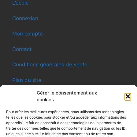
L’école
Connexion
Mon compte
Contact
Conditions générales de vente
Plan du site
Gérer le consentement aux
cookies
INFORMATIONS
Pour offrir les meilleures expériences, nous utilisons des technologies
telles que les cookies pour stocker et/ou accéder aux informations des
Shen-ti Caldas Formation
appareils. Le fait de consentir à ces technologies nous permettra de
8, rue du Général Giraud – Apt12 – 31200
traiter des données telles que le comportement de navigation ou les ID
Toulouse
uniques sur ce site. Le fait de ne pas consentir ou de retirer son