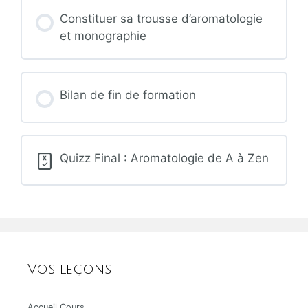
Contenu de la Leçon
Constituer sa trousse d’aromatologie
et monographie
Quizz : Aromathérapie pour les différents
systèmes (nerveux, tégumentaire, digestif,
Bilan de fin de formation
etc.)
Quizz Final : Aromatologie de A à Zen
Vos leçons
Accueil Cours