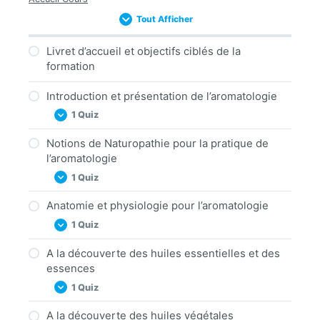
Tout Afficher
Livret d’accueil et objectifs ciblés de la
formation
Introduction et présentation de l’aromatologie
1 Quiz
Notions de Naturopathie pour la pratique de
Quizz : Introduction et présentation de
l’aromatologie
l’aromatologie
1 Quiz
Anatomie et physiologie pour l’aromatologie
Quizz : Notions de Naturopathie pour la
1 Quiz
pratique de l’aromatologie
A la découverte des huiles essentielles et des
Quizz : Anatomie et physiologie pour
essences
l’aromatologie
1 Quiz
A la découverte des huiles végétales