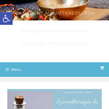
Ouvrir la barre d’outils
Formations aux métiers du bien-
être
Naturopathie – Massage bien-être
Sophrologie – Energétique chinoise
Menu