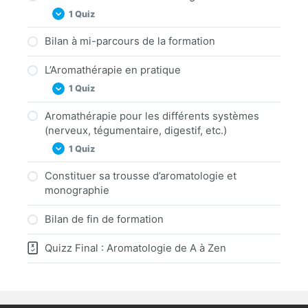
Quizz : A la découverte des huiles
1 Quiz
essentielles et des essences
Bilan à mi-parcours de la formation
Quizz : A la découverte des huiles végétales
L’Aromathérapie en pratique
1 Quiz
Aromathérapie pour les différents systèmes
Quizz : L’Aromathérapie en pratique
(nerveux, tégumentaire, digestif, etc.)
1 Quiz
Constituer sa trousse d’aromatologie et
Quizz : Aromathérapie pour les différents
monographie
systèmes (nerveux, tégumentaire, digestif,
etc.)
Bilan de fin de formation
Quizz Final : Aromatologie de A à Zen