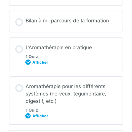
Quizz : A la découverte des huiles
essentielles et des essences
Contenu de la Leçon
Bilan à mi-parcours de la formation
Quizz : A la découverte des huiles végétales
L’Aromathérapie en pratique
1 Quiz
Afficher
Contenu de la Leçon
Aromathérapie pour les différents
systèmes (nerveux, tégumentaire,
digestif, etc.)
Quizz : L’Aromathérapie en pratique
1 Quiz
Afficher