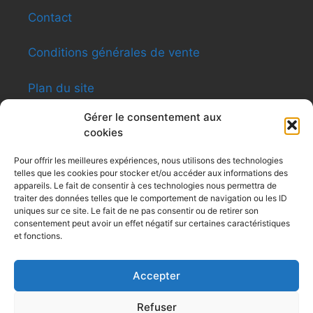
Contact
Conditions générales de vente
Plan du site
Gérer le consentement aux
cookies
INFORMATIONS
Pour offrir les meilleures expériences, nous utilisons des technologies
telles que les cookies pour stocker et/ou accéder aux informations des
Shen-ti Caldas Formation
appareils. Le fait de consentir à ces technologies nous permettra de
8, rue du Général Giraud – Apt12 – 31200
traiter des données telles que le comportement de navigation ou les ID
Toulouse
uniques sur ce site. Le fait de ne pas consentir ou de retirer son
consentement peut avoir un effet négatif sur certaines caractéristiques
Siret : 479 494 031
et fonctions.
Tel : 0616091991
contactshenti@yahoo.fr
Accepter
Refuser