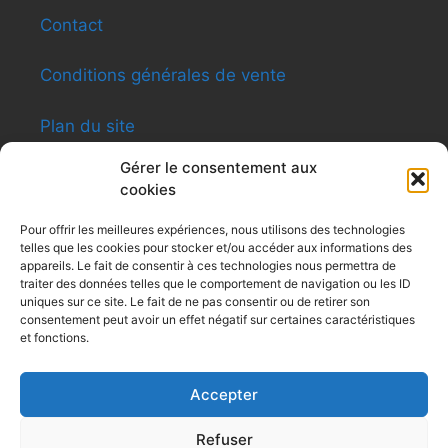
Contact
Conditions générales de vente
Plan du site
Gérer le consentement aux
cookies
INFORMATIONS
Pour offrir les meilleures expériences, nous utilisons des technologies
telles que les cookies pour stocker et/ou accéder aux informations des
Shen-ti Caldas Formation
appareils. Le fait de consentir à ces technologies nous permettra de
8, rue du Général Giraud – Apt12 – 31200
traiter des données telles que le comportement de navigation ou les ID
Toulouse
uniques sur ce site. Le fait de ne pas consentir ou de retirer son
consentement peut avoir un effet négatif sur certaines caractéristiques
Siret : 479 494 031
et fonctions.
Tel : 0616091991
contactshenti@yahoo.fr
Accepter
Refuser