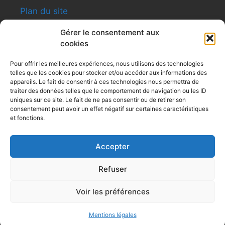
Plan du site
Gérer le consentement aux
cookies
INFORMATIONS
Pour offrir les meilleures expériences, nous utilisons des technologies
telles que les cookies pour stocker et/ou accéder aux informations des
Shen-ti Caldas Formation
appareils. Le fait de consentir à ces technologies nous permettra de
8, rue du Général Giraud – Apt12 – 31200
traiter des données telles que le comportement de navigation ou les ID
Toulouse
uniques sur ce site. Le fait de ne pas consentir ou de retirer son
consentement peut avoir un effet négatif sur certaines caractéristiques
Siret : 479 494 031
et fonctions.
Tel : 0616091991
contactshenti@yahoo.fr
Accepter
Refuser
© 2004-2023 Shen-ti Formation | Réalisation :
Shen-ti
|
Mentions Légales
|
Protection des données personnelles
|
Voir les préférences
Conditions générales de ventes
Mentions légales