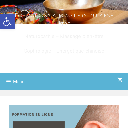
Ouvrir la barre d’outils
Formations aux métiers du bien-
être
Naturopathie – Massage bien-être
Sophrologie – Energétique chinoise
Menu