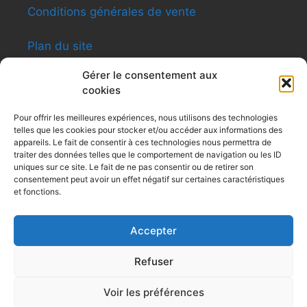
Conditions générales de vente
Plan du site
Gérer le consentement aux
cookies
INFORMATIONS
Pour offrir les meilleures expériences, nous utilisons des technologies
telles que les cookies pour stocker et/ou accéder aux informations des
Shen-ti Caldas Formation
appareils. Le fait de consentir à ces technologies nous permettra de
8, rue du Général Giraud – Apt12 – 31200
traiter des données telles que le comportement de navigation ou les ID
Toulouse
uniques sur ce site. Le fait de ne pas consentir ou de retirer son
consentement peut avoir un effet négatif sur certaines caractéristiques
Siret : 479 494 031
et fonctions.
Tel : 0616091991
contactshenti@yahoo.fr
Accepter
Refuser
© 2004-2023 Shen-ti Formation | Réalisation :
Shen-ti
|
Mentions Légales
|
Protection des données personnelles
|
Voir les préférences
Conditions générales de ventes