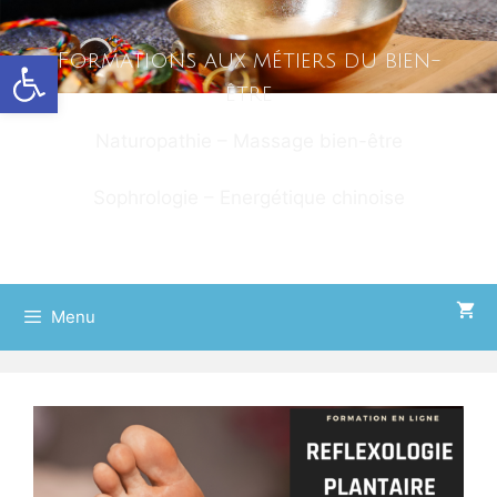
Ouvrir la barre d’outils
Formations aux métiers du bien-
être
Naturopathie – Massage bien-être
Sophrologie – Energétique chinoise
Menu