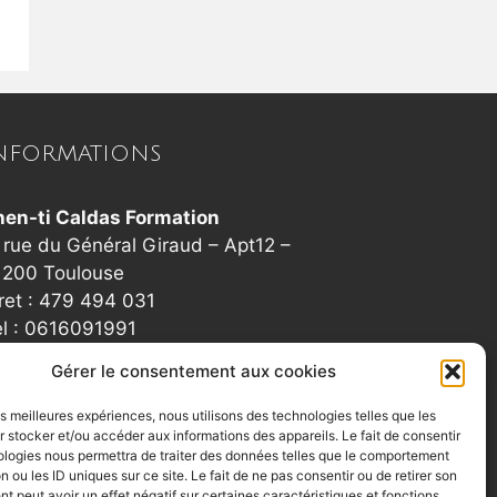
NFORMATIONS
hen-ti Caldas Formation
 rue du Général Giraud – Apt12 –
1200 Toulouse
ret : 479 494 031
el : 0616091991
ontactshenti@yahoo.fr
Gérer le consentement aux cookies
les meilleures expériences, nous utilisons des technologies telles que les
 stocker et/ou accéder aux informations des appareils. Le fait de consentir
ologies nous permettra de traiter des données telles que le comportement
n ou les ID uniques sur ce site. Le fait de ne pas consentir ou de retirer son
 peut avoir un effet négatif sur certaines caractéristiques et fonctions.