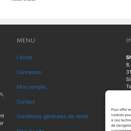
MENU
I
L’école
S
8,
3
Connexion
Si
T
Mon compte
n,
c
Contact
Pour offrir 
cookies pour
nt
Conditions générales de vente
à ces techn
er
de navigatio
consentement