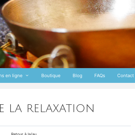
ns en ligne
Boutique
Blog
FAQs
Contact
e la relaxation
Retour à la/au