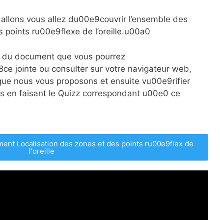
 allons vous allez du00e9couvrir l’ensemble des
 points ru00e9flexe de l’oreille.u00a0
e du document que vous pourrez
e jointe ou consulter sur votre navigateur web,
 que nous vous proposons et ensuite vu00e9rifier
es en faisant le Quizz correspondant u00e0 ce
nt Localisation des zones et des points ru00e9flex de
l'oreille