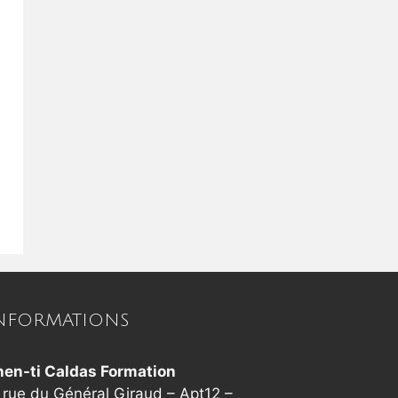
NFORMATIONS
hen-ti Caldas Formation
 rue du Général Giraud – Apt12 –