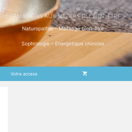
Formations aux métiers du bien-être
Naturopathie – Massage bien-être
Sophrologie – Energétique chinoise
Votre access