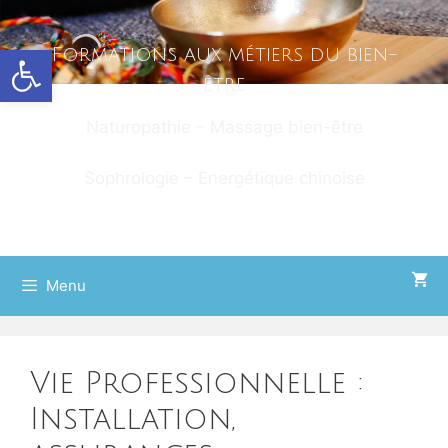
Ouvrir la barre d’outils
Formations aux métiers du bien-
être
Naturopathie – Massage bien-être
Sophrologie – Energétique chinoise
Menu
Vie Professionnelle :
Installation,