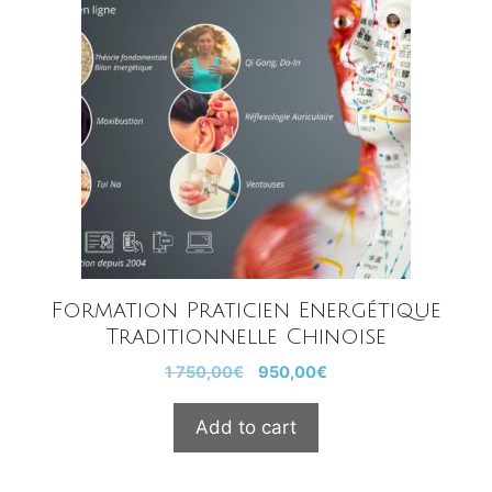
Formation Praticien Energétique
Traditionnelle Chinoise
Le
Le
1 750,00
€
950,00
€
prix
prix
initial
actuel
Add to cart
était :
est :
1
950,00€.
750,00€.