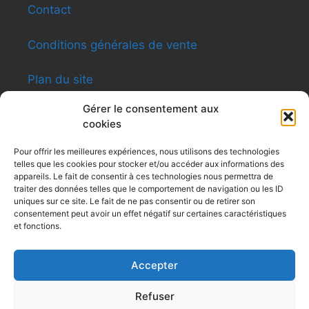
Contact
Conditions générales de vente
Plan du site
Gérer le consentement aux
cookies
INFORMATIONS
Pour offrir les meilleures expériences, nous utilisons des technologies
telles que les cookies pour stocker et/ou accéder aux informations des
Shen-ti Caldas Formation
appareils. Le fait de consentir à ces technologies nous permettra de
8, rue du Général Giraud – Apt12 – 31200
traiter des données telles que le comportement de navigation ou les ID
Toulouse
uniques sur ce site. Le fait de ne pas consentir ou de retirer son
consentement peut avoir un effet négatif sur certaines caractéristiques
Siret : 479 494 031
et fonctions.
Tel : 0616091991
contactshenti@yahoo.fr
Accepter
Refuser