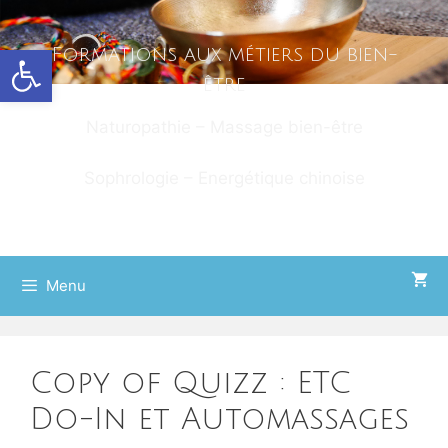
Aller
au
Ouvrir la barre d’outils
Formations aux métiers du bien-
contenu
être
Naturopathie – Massage bien-être
Sophrologie – Energétique chinoise
Menu
Copy of Quizz : ETC
Do-In et Automassages