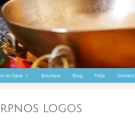
ns en ligne
Boutique
Blog
FAQs
Contact
erpnos logos