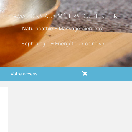
Formations aux métiers du bien-être
Naturopathie – Massage bien-être
Sophrologie – Energétique chinoise
Votre access