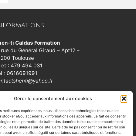
NFORMATIONS
hen-ti Caldas Formation
 rue du Général Giraud – Apt12 –
1200 Toulouse
ret : 479 494 031
el : 0616091991
ontactshenti@yahoo.fr
Gérer le consentement aux cookies
les meilleures expériences, nous utilisons des technologies telles que les
 stocker et/ou accéder aux informations des appareils. Le fait de consentir
ologies nous permettra de traiter des données telles que le comportement
n ou les ID uniques sur ce site. Le fait de ne pas consentir ou de retirer son
 peut avoir un effet négatif sur certaines caractéristiques et fonctions.