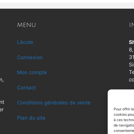
MENU
I
L’école
S
8,
3
Connexion
Si
T
Mon compte
n,
c
Contact
nt
Conditions générales de vente
er
Pour offrir 
cookies pour
Plan du site
à ces techn
de navigatio
consentement