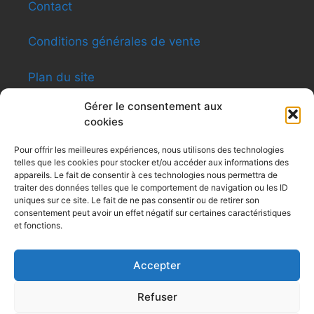
Contact
Conditions générales de vente
Plan du site
Gérer le consentement aux
cookies
INFORMATIONS
Pour offrir les meilleures expériences, nous utilisons des technologies
telles que les cookies pour stocker et/ou accéder aux informations des
Shen-ti Caldas Formation
appareils. Le fait de consentir à ces technologies nous permettra de
8, rue du Général Giraud – Apt12 – 31200
traiter des données telles que le comportement de navigation ou les ID
Toulouse
uniques sur ce site. Le fait de ne pas consentir ou de retirer son
consentement peut avoir un effet négatif sur certaines caractéristiques
Siret : 479 494 031
et fonctions.
Tel : 0616091991
contactshenti@yahoo.fr
Accepter
Refuser
© 2004-2023 Shen-ti Formation | Réalisation :
Shen-ti
|