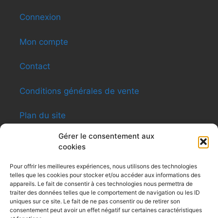
Connexion
Mon compte
Contact
Conditions générales de vente
Plan du site
Gérer le consentement aux
cookies
INFORMATIONS
Pour offrir les meilleures expériences, nous utilisons des technologies
telles que les cookies pour stocker et/ou accéder aux informations des
Shen-ti Caldas Formation
appareils. Le fait de consentir à ces technologies nous permettra de
8, rue du Général Giraud – Apt12 – 31200
traiter des données telles que le comportement de navigation ou les ID
Toulouse
uniques sur ce site. Le fait de ne pas consentir ou de retirer son
consentement peut avoir un effet négatif sur certaines caractéristiques
Siret : 479 494 031