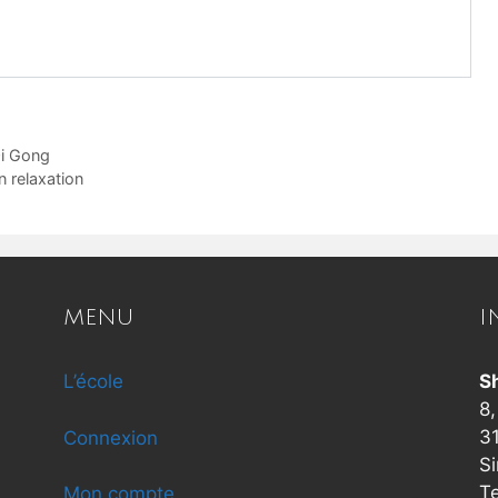
Qi Gong
n relaxation
MENU
I
L’école
S
8,
3
Connexion
Si
T
Mon compte