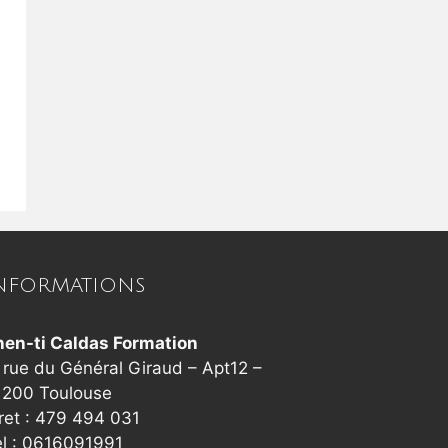
NFORMATIONS
hen-ti Caldas Formation
 rue du Général Giraud – Apt12 –
1200 Toulouse
ret : 479 494 031
el : 0616091991