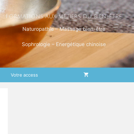
Formations aux métiers du bien-être
Naturopathie – Massage bien-être
Sophrologie – Energétique chinoise
Votre access