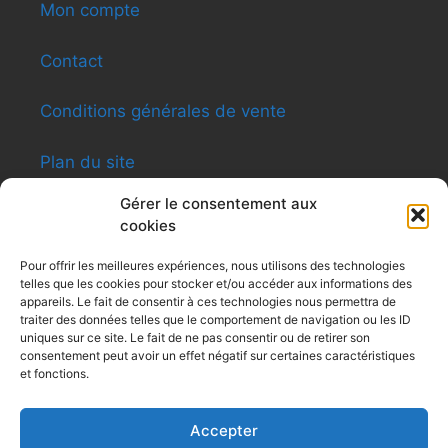
Mon compte
Contact
Conditions générales de vente
Plan du site
Gérer le consentement aux
cookies
INFORMATIONS
Pour offrir les meilleures expériences, nous utilisons des technologies
telles que les cookies pour stocker et/ou accéder aux informations des
Shen-ti Caldas Formation
appareils. Le fait de consentir à ces technologies nous permettra de
8, rue du Général Giraud – Apt12 – 31200
traiter des données telles que le comportement de navigation ou les ID
Toulouse
uniques sur ce site. Le fait de ne pas consentir ou de retirer son
consentement peut avoir un effet négatif sur certaines caractéristiques
Siret : 479 494 031
et fonctions.
Tel : 0616091991
contactshenti@yahoo.fr
Accepter